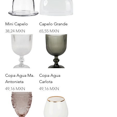
Mini Capelo
Capelo Grande
Price
Price
38,24 MXN
65,55 MXN
Copa Agua Ma.
Copa Agua
Antonieta
Carlota
Price
Price
49,16 MXN
49,16 MXN