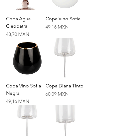
Copa Agua
Copa Vino Sofía
Cleopatra
Price
49,16 MXN
Price
43,70 MXN
Copa Vino Sofía
Copa Diana Tinto
Negra
Price
60,09 MXN
Price
49,16 MXN