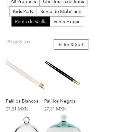
All Products
Christmas creations
Kids Party
Renta de Mobiliario
Renta de Vajilla
Venta Hogar
191 products
Filter & Sort
Palillos Blancos
Palillos Negros
Price
Price
27,31 MXN
27,31 MXN