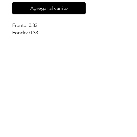
Agregar al carrito
Frente: 0.33
Fondo: 0.33
Alto: 0.68
Síguenos
Instagram
Whatsapp