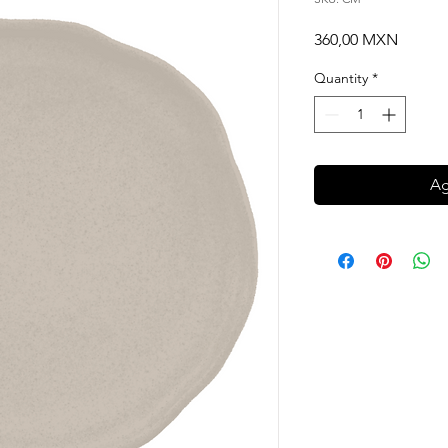
Price
360,00 MXN
Quantity
*
Ag