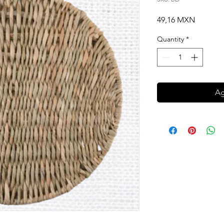
Price
49,16 MXN
Quantity
*
Ag