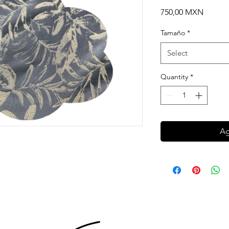
Price
750,00 MXN
Tamaño
*
Select
Quantity
*
Ag