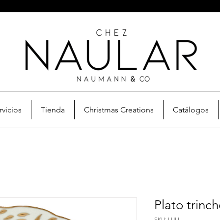
rvicios
Tienda
Christmas Creations
Catálogos
Plato trinc
SKU: LULI