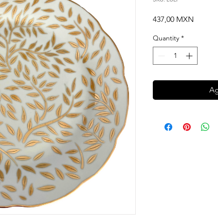
Price
437,00 MXN
Quantity
*
Ag