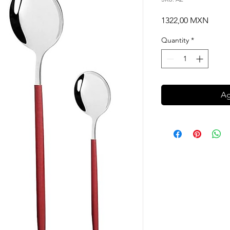
Price
1322,00 MXN
Quantity
*
Ag