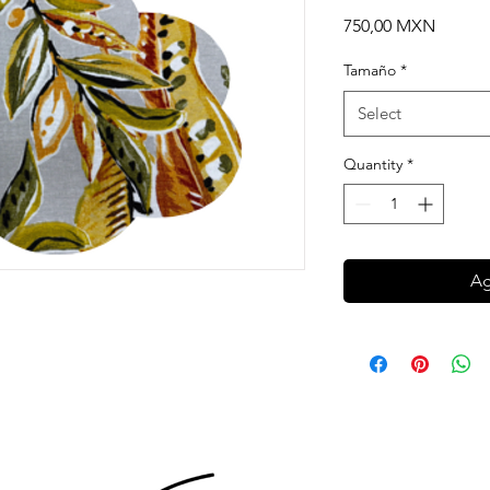
Price
750,00 MXN
Tamaño
*
Select
Quantity
*
Ag