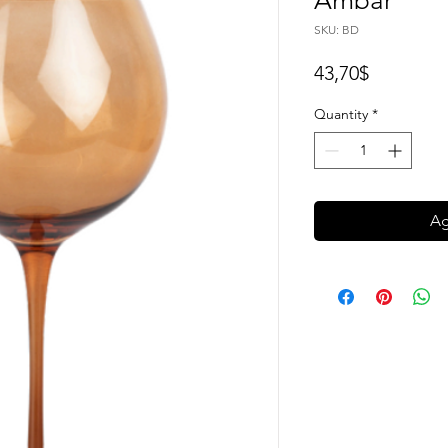
Ámbar
SKU: BD
Price
43,70$
Quantity
*
Ag